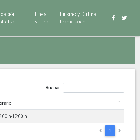
ficación
Línea
Turismo y Cultura
strativa
violeta
Texmelucan
Buscar:
orario
8:00 h-12:00 h
1