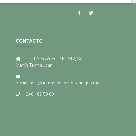
CONTACTO
Blvd. Xicoténcatl No. 612, San
Martín Texmelucan
presidencia@sanmartintexmelucan.gob.mx
248 109 53 00