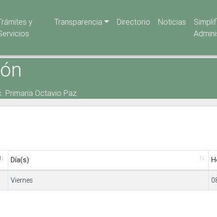
Trámites y
Transparencia
Directorio
Noticias
Simpli
Servicios
Admini
ión
. Primaria Octavio Paz
Día(s)
H
Viernes
0