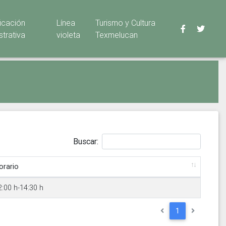
ficación
Línea
Turismo y Cultura
strativa
violeta
Texmelucan
Buscar:
orario
2:00 h-14:30 h
1