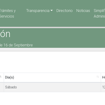
Trámites y
Transparencia
Directorio
Noticias
Simpli
Servicios
Admini
ión
lle 16 de Septiembre
Día(s)
H
Sábado
1