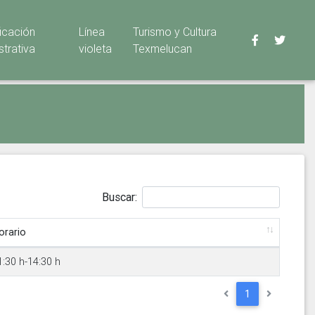
ficación
Línea
Turismo y Cultura
strativa
violeta
Texmelucan
Buscar:
orario
1:30 h-14:30 h
1