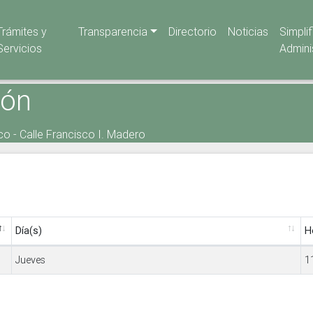
Trámites y
Transparencia
Directorio
Noticias
Simpli
Servicios
Admini
ión
o - Calle Francisco I. Madero
Día(s)
H
Jueves
1