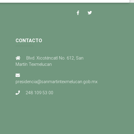
CONTACTO
Blvd. Xicoténcatl No. 612, San
Martín Texmelucan
presidencia@sanmartintexmelucan.gob.mx
248 109 53 00