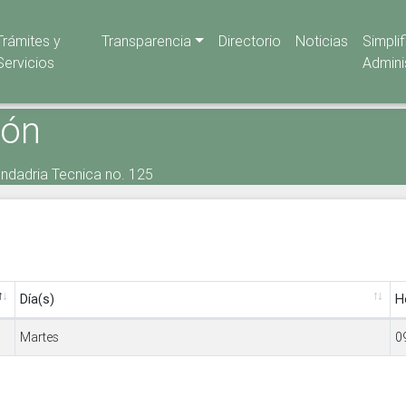
Trámites y
Transparencia
Directorio
Noticias
Simpli
Servicios
Admini
ión
cndadria Tecnica no. 125
Día(s)
H
Martes
0