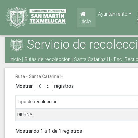
Ayuntamiento
Inicio
Servicio de recolecc
Inicio
|
Rutas de recolección
| Santa Catarina H - Esc. Secu
Ruta - Santa Catarina H
Mostrar
registros
Tipo de recolección
DIURNA
Mostrando 1 a 1 de 1 registros