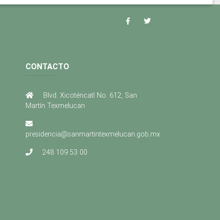
CONTACTO
Blvd. Xicoténcatl No. 612, San
Martín Texmelucan
presidencia@sanmartintexmelucan.gob.mx
248 109 53 00