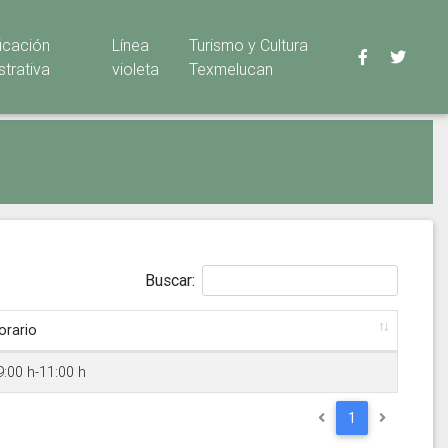
ficación
Línea
Turismo y Cultura
strativa
violeta
Texmelucan
Buscar:
orario
9:00 h-11:00 h
1