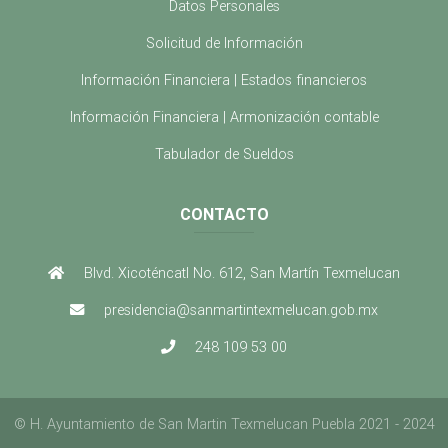
Datos Personales
Solicitud de Información
Información Financiera | Estados financieros
Información Financiera | Armonización contable
Tabulador de Sueldos
CONTACTO
Blvd. Xicoténcatl No. 612, San Martín Texmelucan
presidencia@sanmartintexmelucan.gob.mx
248 109 53 00
©
H. Ayuntamiento de San Martin Texmelucan Puebla 2021 - 2024