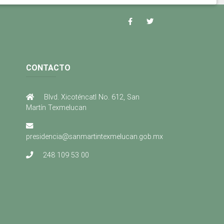
CONTACTO
Blvd. Xicoténcatl No. 612, San
Martín Texmelucan
presidencia@sanmartintexmelucan.gob.mx
248 109 53 00