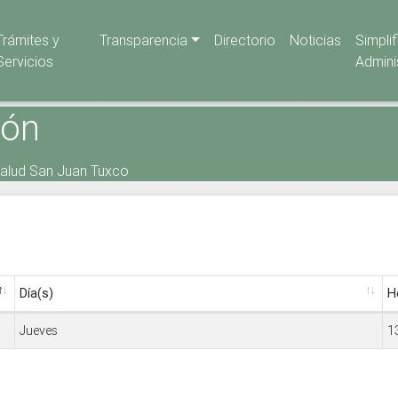
Trámites y
Transparencia
Directorio
Noticias
Simpli
Servicios
Admini
ión
Salud San Juan Tuxco
Día(s)
H
Jueves
1