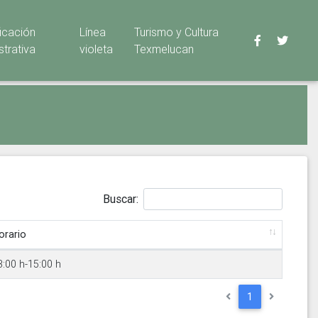
ficación
Línea
Turismo y Cultura
strativa
violeta
Texmelucan
Buscar:
orario
3:00 h-15:00 h
1