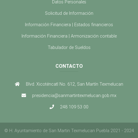
Datos Personales
Solicitud de Información
Información Financiera | Estados financieros
Información Financiera | Armonización contable
Tabulador de Sueldos
CONTACTO
Blvd. Xicoténcatl No. 612, San Martín Texmelucan
presidencia@sanmartintexmelucan.gob.mx
248 109 53 00
©
H. Ayuntamiento de San Martin Texmelucan Puebla 2021 - 2024