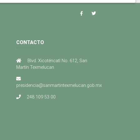
CONTACTO
Blvd. Xicoténcatl No. 612, San
Martín Texmelucan
presidencia@sanmartintexmelucan.gob.mx
248 109 53 00