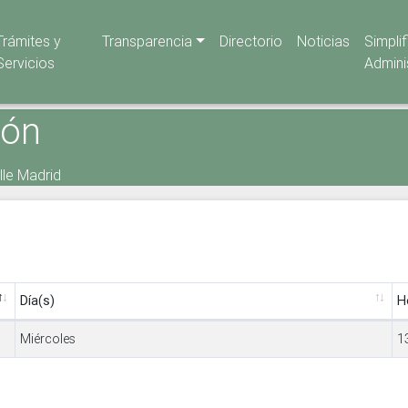
Trámites y
Transparencia
Directorio
Noticias
Simpli
Servicios
Admini
ión
lle Madrid
Día(s)
H
Miércoles
1