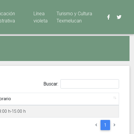
ficación
Línea
Turismo y Cultura
strativa
violeta
Texmelucan
Buscar:
orario
3:00 h-15:00 h
1