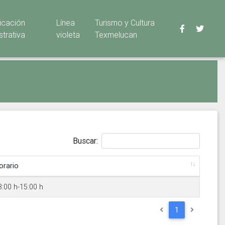
ficación
Línea
Turismo y Cultura
strativa
violeta
Texmelucan
Buscar:
orario
3:00 h-15:00 h
1