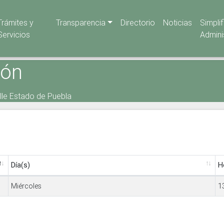
Trámites y
Transparencia
Directorio
Noticias
Simpli
Servicios
Admini
ión
alle Estado de Puebla
Día(s)
H
Miércoles
1