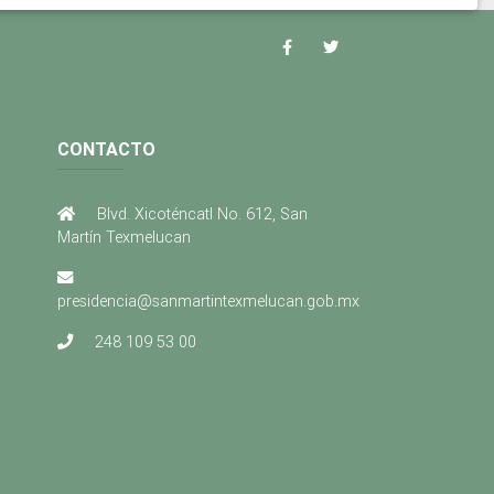
CONTACTO
Blvd. Xicoténcatl No. 612, San
Martín Texmelucan
presidencia@sanmartintexmelucan.gob.mx
248 109 53 00