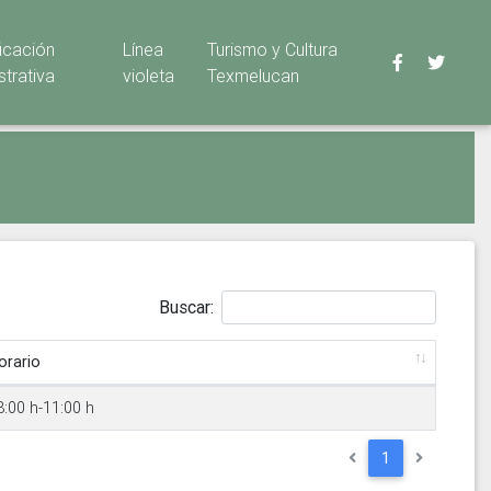
ficación
Línea
Turismo y Cultura
strativa
violeta
Texmelucan
Buscar:
orario
8:00 h-11:00 h
1