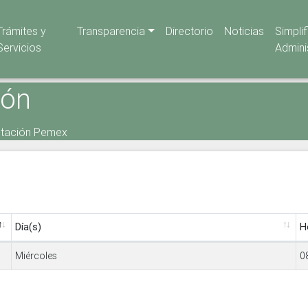
Trámites y
Transparencia
Directorio
Noticias
Simpli
Servicios
Admini
ión
stación Pemex
Día(s)
H
Miércoles
0