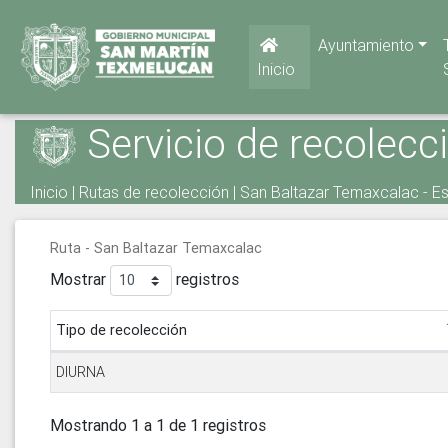
Ayuntamiento
Inicio
Servicio de recolecc
Inicio
|
Rutas de recolección
| San Baltazar Temaxcalac - E
Ruta - San Baltazar Temaxcalac
Mostrar
registros
Tipo de recolección
DIURNA
Mostrando 1 a 1 de 1 registros