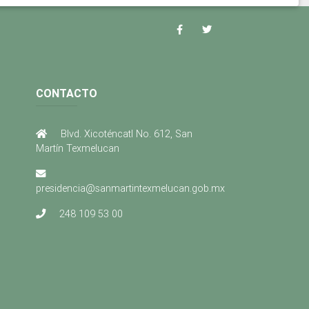
CONTACTO
Blvd. Xicoténcatl No. 612, San
Martín Texmelucan
presidencia@sanmartintexmelucan.gob.mx
248 109 53 00