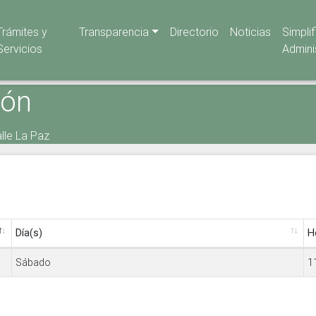
Trámites y
Transparencia
Directorio
Noticias
Simpli
Servicios
Admini
ión
lle La Paz
Día(s)
H
Sábado
1