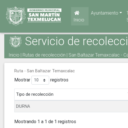
Ayuntamiento
Inicio
Servicio de recolecc
Inicio
|
Rutas de recolección
| San Baltazar Temaxcalac - Ca
Ruta - San Baltazar Temaxcalac
Mostrar
registros
Tipo de recolección
DIURNA
Mostrando 1 a 1 de 1 registros