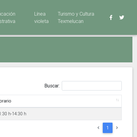
ficación
Línea
Turismo y Cultura
strativa
violeta
Texmelucan
Buscar:
orario
1:30 h-14:30 h
1