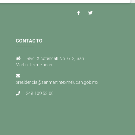
CONTACTO
Blvd. Xicoténcatl No. 612, San
Martín Texmelucan
presidencia@sanmartintexmelucan.gob.mx
248 109 53 00