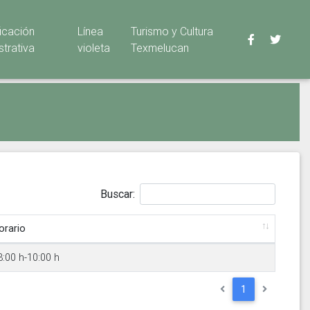
ficación
Línea
Turismo y Cultura
strativa
violeta
Texmelucan
Buscar:
orario
8:00 h-10:00 h
1