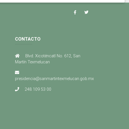
CONTACTO
Blvd. Xicoténcatl No. 612, San
Martín Texmelucan
presidencia@sanmartintexmelucan.gob.mx
248 109 53 00