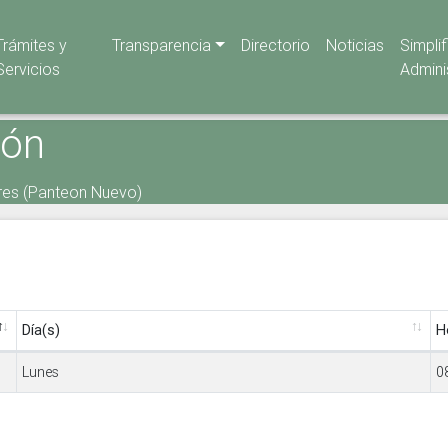
Trámites y
Transparencia
Directorio
Noticias
Simpli
Servicios
Admini
ión
ores (Panteon Nuevo)
Día(s)
H
Lunes
0