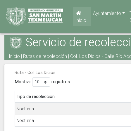
Ayuntamiento
Inicio
Servicio de recolecc
Inicio
|
Rutas de recolección
| Col. Los Dicios - Calle Río Ac
Ruta - Col. Los Dicios
Mostrar
registros
Tipo de recolección
Nocturna
Nocturna