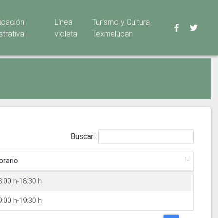
ficación
Línea
Turismo y Cultura
strativa
violeta
Texmelucan
Buscar:
orario
8:00 h-18:30 h
9:00 h-19:30 h