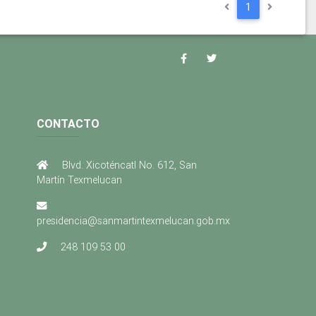
1
CONTACTO
Blvd. Xicoténcatl No. 612, San
Martín Texmelucan
presidencia@sanmartintexmelucan.gob.mx
248 109 53 00