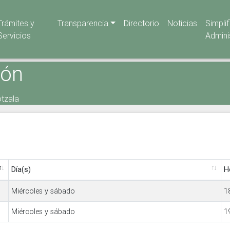
Trámites y
Transparencia
Directorio
Noticias
Simpli
Servicios
Admini
ión
otzala
Día(s)
H
Miércoles y sábado
1
Miércoles y sábado
1