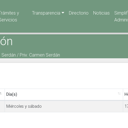
Trámites y
Transparencia
Directorio
Noticias
Simpli
Servicios
Admini
ión
n Serdán / Priv. Carmen Serdán
Día(s)
H
Miércoles y sábado
1