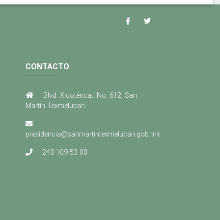
CONTACTO
Blvd. Xicoténcatl No. 612, San
Martín Texmelucan
presidencia@sanmartintexmelucan.gob.mx
248 109 53 00