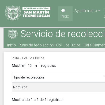
Ayuntamiento
Inicio
Servicio de recolecc
Inicio
|
Rutas de recolección
| Col. Los Dicios - Calle Carme
Ruta - Col. Los Dicios
Mostrar
registros
Tipo de recolección
Nocturna
Mostrando 1 a 1 de 1 registros