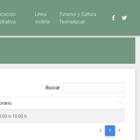
ficación
Línea
Turismo y Cultura
strativa
violeta
Texmelucan
Buscar:
orario
8:00 h-10:00 h
1