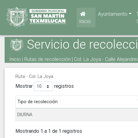
Ayuntamiento
Inicio
Servicio de recolecc
Inicio
|
Rutas de recolección
| Col. La Joya - Calle Alejandri
Ruta - Col. La Joya
Mostrar
registros
Tipo de recolección
DIURNA
Mostrando 1 a 1 de 1 registros