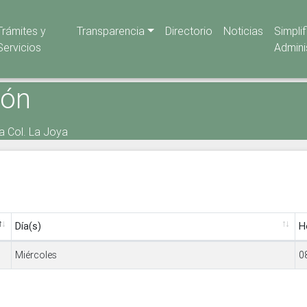
Trámites y
Transparencia
Directorio
Noticias
Simpli
Servicios
Admini
ión
na Col. La Joya
Día(s)
H
Miércoles
0