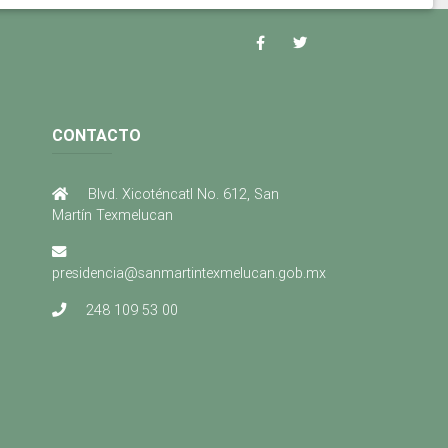
CONTACTO
Blvd. Xicoténcatl No. 612, San
Martín Texmelucan
presidencia@sanmartintexmelucan.gob.mx
248 109 53 00