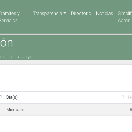
Trámites y
Transparencia
Directorio
Noticias
Simpli
Servicios
Admini
ión
ina Col. La Joya
Día(s)
H
Miércoles
0