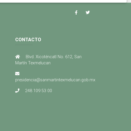
CONTACTO
Blvd. Xicoténcatl No. 612, San
Martín Texmelucan
presidencia@sanmartintexmelucan.gob.mx
248 109 53 00