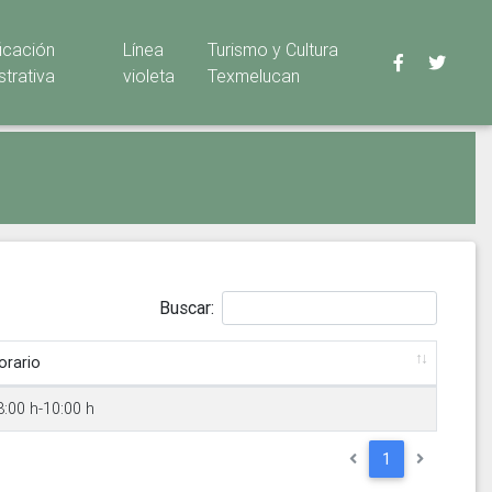
ficación
Línea
Turismo y Cultura
strativa
violeta
Texmelucan
Buscar:
orario
8:00 h-10:00 h
1