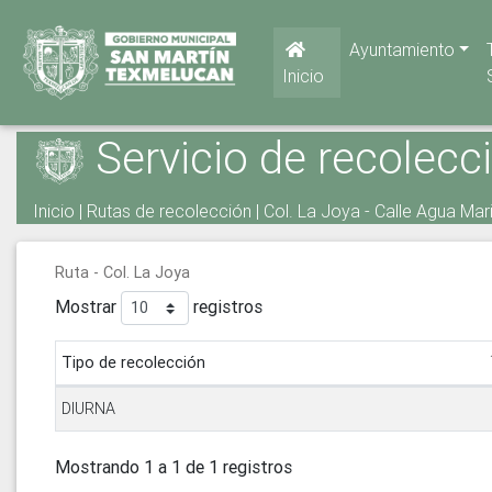
Ayuntamiento
Inicio
Servicio de recolecc
Inicio
|
Rutas de recolección
| Col. La Joya - Calle Agua Mar
Ruta - Col. La Joya
Mostrar
registros
Tipo de recolección
DIURNA
Mostrando 1 a 1 de 1 registros