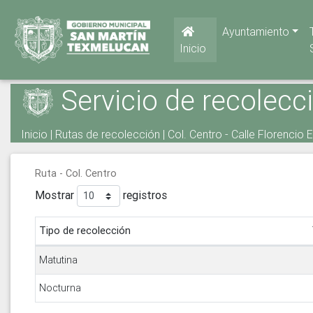
Ayuntamiento
Inicio
Servicio de recolecc
Inicio
|
Rutas de recolección
| Col. Centro - Calle Florencio
Ruta - Col. Centro
Mostrar
registros
Tipo de recolección
Matutina
Nocturna