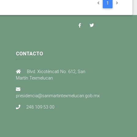
1
CONTACTO
Blvd. Xicoténcatl No. 612, San
Martín Texmelucan
presidencia@sanmartintexmelucan.gob.mx
248 109 53 00