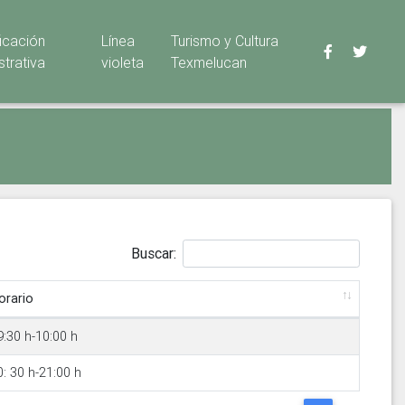
ficación
Línea
Turismo y Cultura
strativa
violeta
Texmelucan
Buscar:
orario
9:30 h-10:00 h
0: 30 h-21:00 h