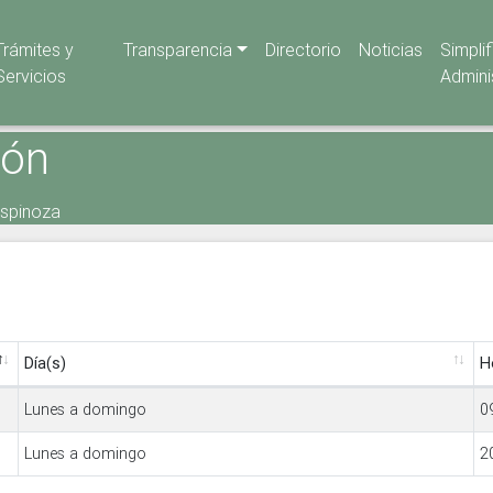
Trámites y
Transparencia
Directorio
Noticias
Simpli
Servicios
Admini
ión
 Espinoza
Día(s)
H
Lunes a domingo
0
Lunes a domingo
2