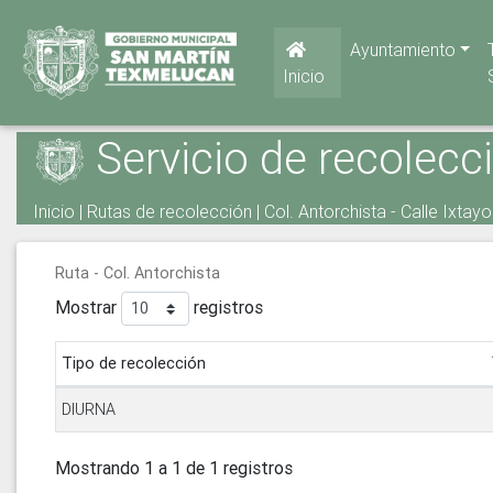
Ayuntamiento
Inicio
Servicio de recolecc
Inicio
|
Rutas de recolección
| Col. Antorchista - Calle Ixtay
Ruta - Col. Antorchista
Mostrar
registros
Tipo de recolección
DIURNA
Mostrando 1 a 1 de 1 registros