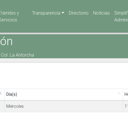
Trámites y
Transparencia
Directorio
Noticias
Simpli
Servicios
Admini
ión
o Col. La Antorcha
Día(s)
H
Miércoles
1