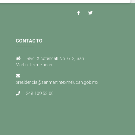
CONTACTO
Blvd. Xicoténcatl No. 612, San
Martín Texmelucan
presidencia@sanmartintexmelucan.gob.mx
248 109 53 00