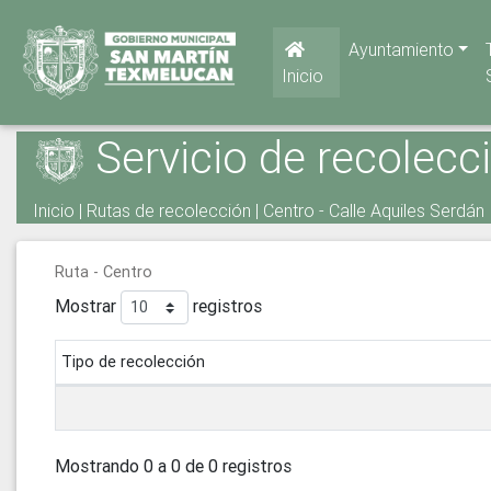
Ayuntamiento
Inicio
Servicio de recolecc
Inicio
|
Rutas de recolección
| Centro - Calle Aquiles Serdán
Ruta - Centro
Mostrar
registros
Tipo de recolección
Mostrando 0 a 0 de 0 registros