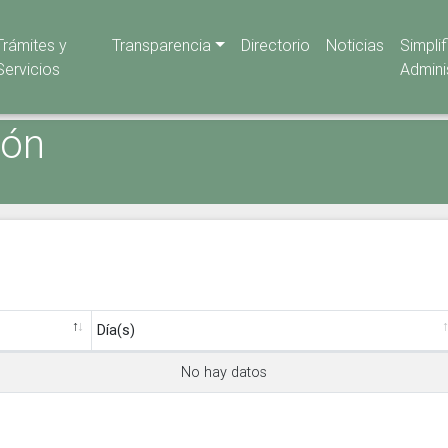
Trámites y
Transparencia
Directorio
Noticias
Simpli
Servicios
Admini
ión
Día(s)
No hay datos