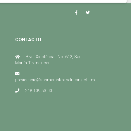
CONTACTO
Blvd. Xicoténcatl No. 612, San
Martín Texmelucan
presidencia@sanmartintexmelucan.gob.mx
248 109 53 00