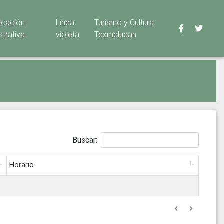
ficación
Línea
Turismo y Cultura
strativa
violeta
Texmelucan
Buscar:
Horario