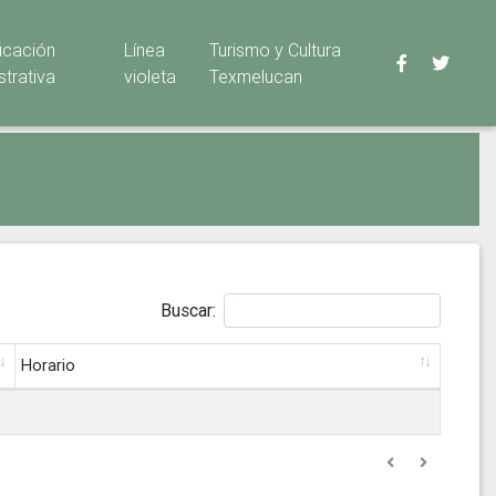
ficación
Línea
Turismo y Cultura
strativa
violeta
Texmelucan
Buscar:
Horario