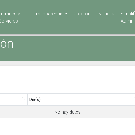
Trámites y
Transparencia
Directorio
Noticias
Simpli
Servicios
Admini
ión
Día(s)
No hay datos