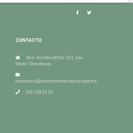
CONTACTO
Blvd. Xicoténcatl No. 612, San
Martín Texmelucan
presidencia@sanmartintexmelucan.gob.mx
248 109 53 00