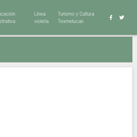
ficación
Línea
Turismo y Cultura
strativa
violeta
Texmelucan