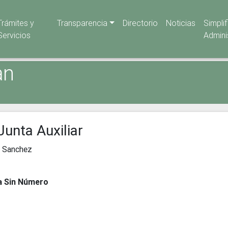
Trámites y
Transparencia
Directorio
Noticias
Simpli
Servicios
Admini
an
Junta Auxiliar
o Sanchez
ua Sin Número