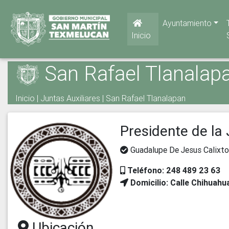
Ayuntamiento
Inicio
San Rafael Tlanalap
Inicio
|
Juntas Auxiliares
|
San Rafael Tlanalapan
Presidente de la 
Guadalupe De Jesus Calixt
Teléfono: 248 489 23 63
Domicilio: Calle Chihuah
Ubicación