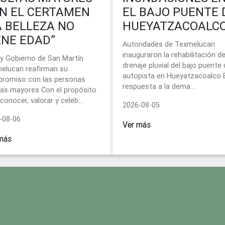
N EL CERTAMEN
EL BAJO PUENTE 
A BELLEZA NO
HUEYATZACOALC
ENE EDAD”
Autoridades de Texmelucan
inauguraron la rehabilitación de
 y Gobierno de San Martín
drenaje pluvial del bajo puente 
elucan reafirman su
autopista en Hueyatzacoalco 
romiso con las personas
respuesta a la dema...
tas mayores Con el propósito
conocer, valorar y celeb...
2026-08-05
-08-06
Ver más
más