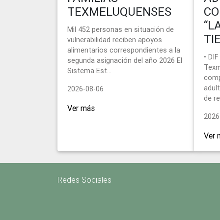
TEXMELUQUENSES
CO
“L
Mil 452 personas en situación de
TI
vulnerabilidad reciben apoyos
alimentarios correspondientes a la
• DIF
segunda asignación del año 2026 El
Texm
Sistema Est...
comp
adul
2026-08-06
de re
Ver más
2026
Ver 
Redes Sociales